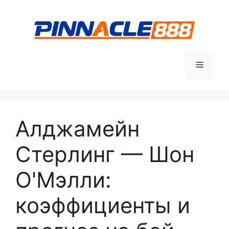
Перейти
к
содержимому
Меню
Алджамейн
Стерлинг — Шон
О'Мэлли:
коэффициенты и