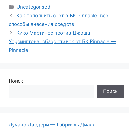
Рубрики
Uncategorised
Как пополнить счет в БК Pinnacle: все
способы внесения средств
Кико Мартинес против Джоша
Уоррингтона: обзор ставок от БК Pinnacle —
Pinnacle
Поиск
Поиск
Лучано Дардери — Габриэль Диалло: