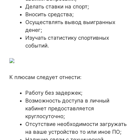
Делать ставки на спорт;
Вносить средства;
Осуществлять вывод выигранных
денег;
Изучать статистику спортивных
событий.
К плюсам следует отнести:
Работу без задержек;
Возможность доступа в личный
кабинет предоставляется
круглосуточно;
Отсутствие необходимости загружать
на ваше устройство то или иное ПО;
Наличие связи с технической