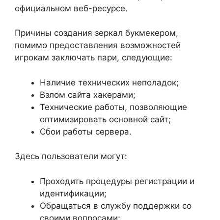
официальном веб-ресурсе.
Причины создания зеркал букмекером,
помимо предоставления возможностей
игрокам заключать пари, следующие:
Наличие технических неполадок;
Взлом сайта хакерами;
Технические работы, позволяющие
оптимизировать основной сайт;
Сбои работы сервера.
Здесь пользователи могут:
Проходить процедуры регистрации и
идентификации;
Обращаться в службу поддержки со
своими вопросами;