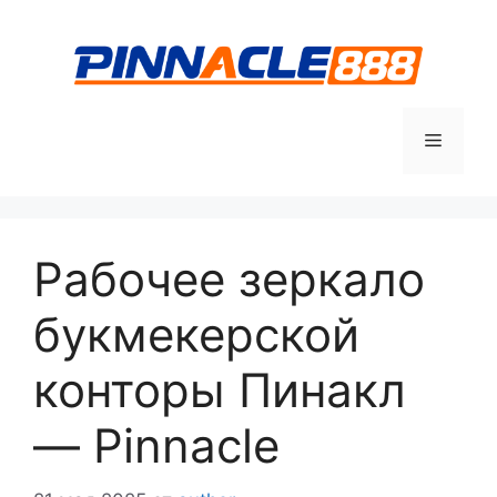
Перейти
к
содержимому
Меню
Рабочее зеркало
букмекерской
конторы Пинакл
— Pinnacle