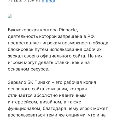
21 мая 2025
от
author
Букмекерская контора Pinnacle,
деятельность которой запрещена в РФ,
предоставляет игрокам возможность обхода
блокировок путём использования рабочих
зеркал своего официального сайта. На них
игроки могут делать ставки, как и на
основном ресурсе.
Зеркало БК Пинакл – это рабочая копия
основного сайта компании, которая
отличается абсолютно идентичным
интерфейсом, дизайном, а также
функционалом, благодаря чему игрок может
воспользоваться теми же опциями, что и на