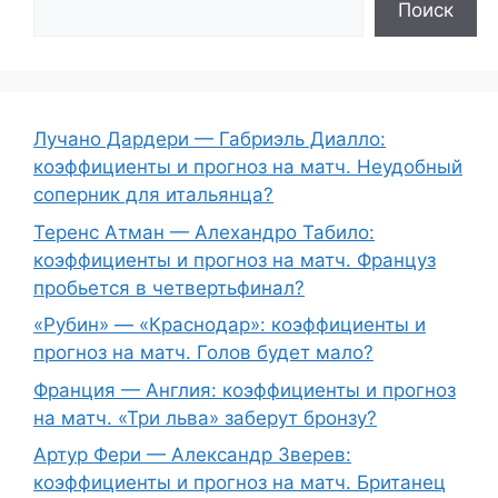
Поиск
Лучано Дардери — Габриэль Диалло:
коэффициенты и прогноз на матч. Неудобный
соперник для итальянца?
Теренс Атман — Алехандро Табило:
коэффициенты и прогноз на матч. Француз
пробьется в четвертьфинал?
«Рубин» — «Краснодар»: коэффициенты и
прогноз на матч. Голов будет мало?
Франция — Англия: коэффициенты и прогноз
на матч. «Три льва» заберут бронзу?
Артур Фери — Александр Зверев:
коэффициенты и прогноз на матч. Британец