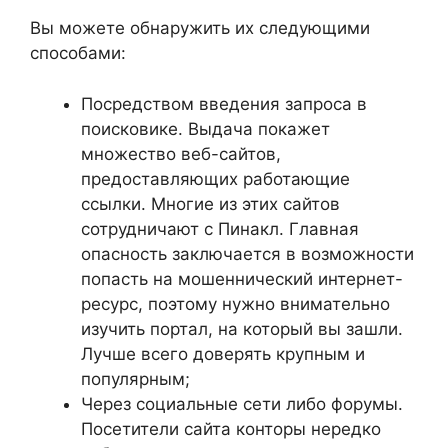
Вы можете обнаружить их следующими
способами:
Посредством введения запроса в
поисковике. Выдача покажет
множество веб-сайтов,
предоставляющих работающие
ссылки. Многие из этих сайтов
сотрудничают с Пинакл. Главная
опасность заключается в возможности
попасть на мошеннический интернет-
ресурс, поэтому нужно внимательно
изучить портал, на который вы зашли.
Лучше всего доверять крупным и
популярным;
Через социальные сети либо форумы.
Посетители сайта конторы нередко