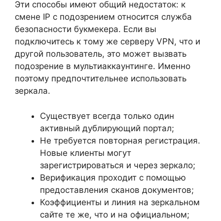
Эти способы имеют общий недостаток: к
смене IP с подозрением относится служба
безопасности букмекера. Если вы
подключитесь к тому же серверу VPN, что и
другой пользователь, это может вызвать
подозрение в мультиаккаунтинге. Именно
поэтому предпочтительнее использовать
зеркала.
Существует всегда только один
активный дублирующий портал;
Не требуется повторная регистрация.
Новые клиенты могут
зарегистрироваться и через зеркало;
Верификация проходит с помощью
предоставления сканов документов;
Коэффициенты и линия на зеркальном
сайте те же, что и на официальном;