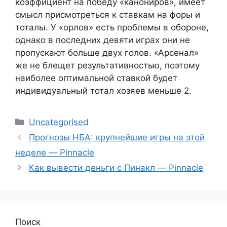
коэффициент на победу «канониров», имеет
смысл присмотреться к ставкам на форы и
тоталы. У «орлов» есть проблемы в обороне,
однако в последних девяти играх они не
пропускают больше двух голов. «Арсенал»
же не блещет результативностью, поэтому
наиболее оптимальной ставкой будет
индивидуальный тотал хозяев меньше 2.
Рубрики
Uncategorised
Прогнозы НБА: крупнейшие игры на этой
неделе — Pinnacle
Как вывести деньги с Пинакл — Pinnacle
Поиск