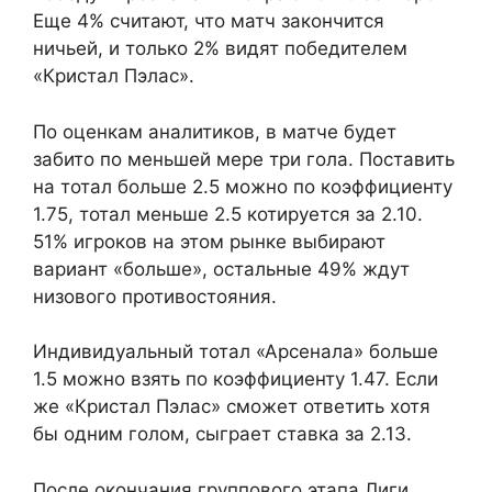
Еще 4% считают, что матч закончится
ничьей, и только 2% видят победителем
«Кристал Пэлас».
По оценкам аналитиков, в матче будет
забито по меньшей мере три гола. Поставить
на тотал больше 2.5 можно по коэффициенту
1.75, тотал меньше 2.5 котируется за 2.10.
51% игроков на этом рынке выбирают
вариант «больше», остальные 49% ждут
низового противостояния.
Индивидуальный тотал «Арсенала» больше
1.5 можно взять по коэффициенту 1.47. Если
же «Кристал Пэлас» сможет ответить хотя
бы одним голом, сыграет ставка за 2.13.
После окончания группового этапа Лиги