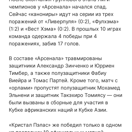
чемпионов у «Арсенала» начался спад.
Сейчас «канониры» идут на серии из трех
поражений от «Ливерпуля» (0:2), «Фулхэма»
(1:2) и «Вест Хэма» (0:2). В прошлых 10 играх
команда одержала 4 победы при 4
поражениях, забив 17 голов.
В составе «Арсенала» травмированы
защитники Александр Зинченко и Юрриен
Тимбер, а также полузащитники Фабиу
Виейра и Томас Партей. Кроме того, матч с
«орлами» пропустят полузащитник Мохамед
Эльнени и защитник Такэхиро Томиясу — они
были вызваны в сборные для участия в
Кубке африканских наций и Кубке Азии.
«Кристал Пэлас» же победил только в одном