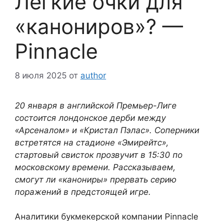
Легкие очки для
«канониров»? —
Pinnacle
8 июля 2025
от
author
20 января в английской Премьер-Лиге
состоится лондонское дерби между
«Арсеналом» и «Кристал Пэлас». Соперники
встретятся на стадионе «Эмирейтс»,
стартовый свисток прозвучит в 15:30 по
московскому времени. Рассказываем,
смогут ли «канониры» прервать серию
поражений в предстоящей игре.
Аналитики букмекерской компании Pinnacle