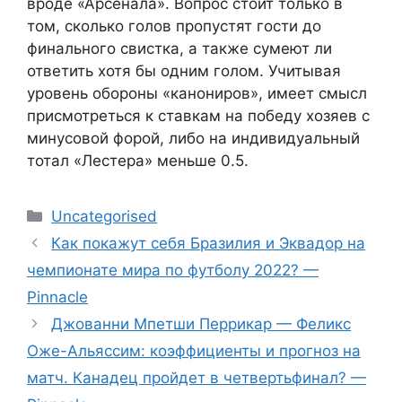
вроде «Арсенала». Вопрос стоит только в
том, сколько голов пропустят гости до
финального свистка, а также сумеют ли
ответить хотя бы одним голом. Учитывая
уровень обороны «канониров», имеет смысл
присмотреться к ставкам на победу хозяев с
минусовой форой, либо на индивидуальный
тотал «Лестера» меньше 0.5.
Рубрики
Uncategorised
Как покажут себя Бразилия и Эквадор на
чемпионате мира по футболу 2022? —
Pinnacle
Джованни Мпетши Перрикар — Феликс
Оже-Альяссим: коэффициенты и прогноз на
матч. Канадец пройдет в четвертьфинал? —