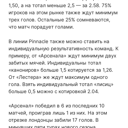
1,50, а на тотал меньше 2,5 — за 2.58. 75%
игроков на этом рынке также ждут минимум
трех голов. Остальные 25% сомневаются,
что матч порадует голами.
В линии Pinnacle также можно ставить на
индивидуальную результативность команд. К
примеру, от «Арсенала» ждут минимум двух
забитых мячей. Индивидуальны тотал
«канониров» больше 1,5 котируется за 1,26.
От «Лестера» же ждут максимум одного
гола. Взять индивидуальный тотал «лисиц»
больше 0,5 можно с котировкой 2.04.
«Арсенал» победил в 6 из последних 10
матчей, проиграв лишь 1 из них. На этом
отрезке лондонцы забили 17 голов. В
минувших пяти турах нового сезона