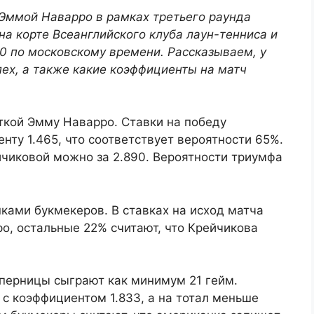
 Эммой Наварро в рамках третьего раунда
на корте Всеанглийского клуба лаун-тенниса и
00 по московскому времени. Рассказываем, у
пех, а также какие коэффициенты на матч
ткой Эмму Наварро. Ставки на победу
ту 1.465, что соответствует вероятности 65%.
йчиковой можно за 2.890. Вероятности триумфа
нками букмекеров. В ставках на исход матча
о, остальные 22% считают, что Крейчикова
оперницы сыграют как минимум 21 гейм.
 с коэффициентом 1.833, а на тотал меньше