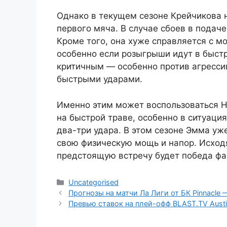
Однако в текущем сезоне Крейчикова н
первого мяча. В случае сбоев в подач
Кроме того, она хуже справляется с 
особенно если розыгрыши идут в быст
критичным — особенно против агресси
быстрыми ударами.
Именно этим может воспользоваться Н
на быстрой траве, особенно в ситуаци
два-три удара. В этом сезоне Эмма уж
свою физическую мощь и напор. Исходя
предстоящую встречу будет победа фав
Рубрики
Uncategorised
Прогнозы на матчи Ла Лиги от БК Pinnacle —
Превью ставок на плей-офф BLAST.TV Austin