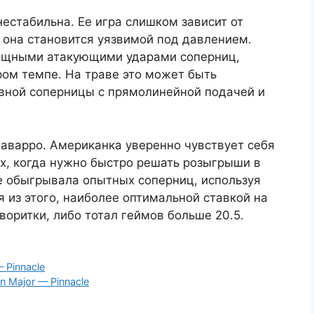
естабильна. Ее игра слишком зависит от
е она становится уязвимой под давлением.
мощными атакующими ударами соперниц,
ром темпе. На траве это может быть
вной соперницы с прямолинейной подачей и
аварро. Американка уверенно чувствует себя
ях, когда нужно быстро решать розыгрыши в
е обыгрывала опытных соперниц, используя
 из этого, наиболее оптимальной ставкой на
оритки, либо тотал геймов больше 20.5.
 Pinnacle
 Major — Pinnacle