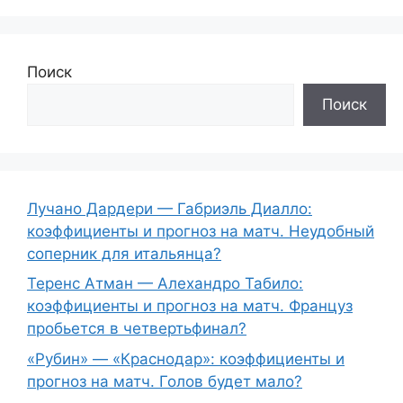
Поиск
Поиск
Лучано Дардери — Габриэль Диалло:
коэффициенты и прогноз на матч. Неудобный
соперник для итальянца?
Теренс Атман — Алехандро Табило:
коэффициенты и прогноз на матч. Француз
пробьется в четвертьфинал?
«Рубин» — «Краснодар»: коэффициенты и
прогноз на матч. Голов будет мало?