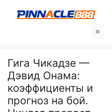
Перейти
к
содержимому
Меню
Гига Чикадзе —
Дэвид Онама:
коэффициенты и
прогноз на бой.