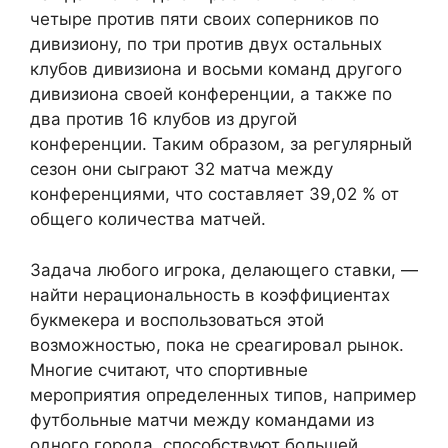
четыре против пяти своих соперников по
дивизиону, по три против двух остальных
клубов дивизиона и восьми команд другого
дивизиона своей конференции, а также по
два против 16 клубов из другой
конференции. Таким образом, за регулярный
сезон они сыграют 32 матча между
конференциями, что составляет 39,02 % от
общего количества матчей.
Задача любого игрока, делающего ставки, —
найти нерациональность в коэффициентах
букмекера и воспользоваться этой
возможностью, пока не среагировал рынок.
Многие считают, что спортивные
мероприятия определенных типов, например
футбольные матчи между командами из
одного города, способствуют большей