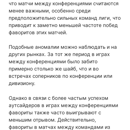
что матчи между конференциями считаются
менее важными, особенно среди
предположительно сильных команд лиги, что
приводит к заметно меньшей частоте побед
фаворитов этих матчей.
Подобные аномалии можно наблюдать и на
других рынках. За тот же период в играх
между конференциями было забито
примерно столько же шайб, что и во
встречах соперников по конференции или
дивизиону.
Однако в связи с более частым успехом
аутсайдеров в играх между конференциями
фавориты также часто выигрывают с
меньшим отрывом. Действительно,
фавориты в матчах между командами из