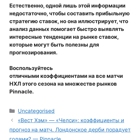
Естественно, одной лишь этой информации
недостаточно, чтобы составить прибыльную
стратегию ставок, но она иллюстрирует, что
анализ данных помогает быстро выявлять
интересные тенденции на рынке ставок,
которые могут быть полезны для
прогнозирования.
Воспользуйтесь
отличными коэффициентами на все матчи
НХЛ этого сезона на множестве рынков
Pinnacle.
Рубрики
Uncategorised
«Вест Хэм» — «Челси»: коэффициенты и
прогноз на матч. Лондонское дерби порадует
голами? — Pinnacle