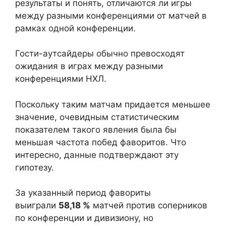
результаты и понять, отличаются ли игры
между разными конференциями от матчей в
рамках одной конференции.
Гости-аутсайдеры обычно превосходят
ожидания в играх между разными
конференциями НХЛ.
Поскольку таким матчам придается меньшее
значение, очевидным статистическим
показателем такого явления была бы
меньшая частота побед фаворитов. Что
интересно, данные подтверждают эту
гипотезу.
За указанный период фавориты
выиграли
58,18 %
матчей против соперников
по конференции и дивизиону, но