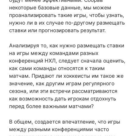
некоторые базовые данные, мы можем
проанализировать такие игры, чтобы узнать,
нужно ли в их случае по-другому размещать
ставки или прогнозировать результат.
Анализируя то, как нужно размещать ставки
на игры между командами разных
конференций НХЛ, следует сначала оценить,
как сами команды относятся к таким
матчам. Придают ли хоккеисты им такое же
значение, как другим играм регулярного
сезона, или эти встречи рассматриваются
как возможность дать игрокам отдохнуть
перед более важными матчами?
В общем, создается впечатление, что игры
между разными конференциями часто