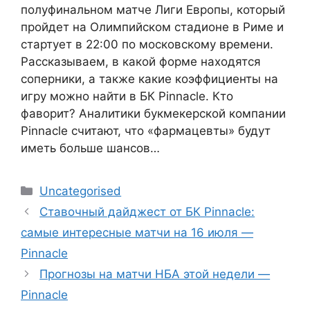
полуфинальном матче Лиги Европы, который
пройдет на Олимпийском стадионе в Риме и
стартует в 22:00 по московскому времени.
Рассказываем, в какой форме находятся
соперники, а также какие коэффициенты на
игру можно найти в БК Pinnacle. Кто
фаворит? Аналитики букмекерской компании
Pinnacle считают, что «фармацевты» будут
иметь больше шансов…
Рубрики
Uncategorised
Ставочный дайджест от БК Pinnacle:
самые интересные матчи на 16 июля —
Pinnacle
Прогнозы на матчи НБА этой недели —
Pinnacle