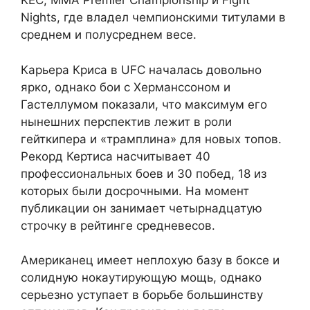
KEC, MMA Premier Championship и Fight
Nights, где владел чемпионскими титулами в
среднем и полусреднем весе.
Карьера Криса в UFC началась довольно
ярко, однако бои с Херманссоном и
Гастеллумом показали, что максимум его
нынешних перспектив лежит в роли
гейткипера и «трамплина» для новых топов.
Рекорд Кертиса насчитывает 40
профессиональных боев и 30 побед, 18 из
которых были досрочными. На момент
публикации он занимает четырнадцатую
строчку в рейтинге средневесов.
Американец имеет неплохую базу в боксе и
солидную нокаутирующую мощь, однако
серьезно уступает в борьбе большинству