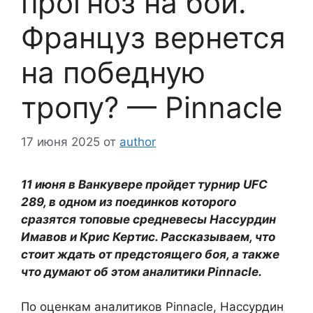
прогноз на бой.
Француз вернется
на победную
тропу? — Pinnacle
17 июня 2025
от
author
11 июня в Ванкувере пройдет турнир UFC
289, в одном из поединков которого
сразятся топовые средневесы Нассурдин
Имавов и Крис Кертис. Рассказываем, что
стоит ждать от предстоящего боя, а также
что думают об этом аналитики Pinnacle.
По оценкам аналитиков Pinnacle, Нассурдин