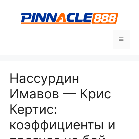
Перейти
к
содержимому
Меню
Нассурдин
Имавов — Крис
Кертис:
коэффициенты и