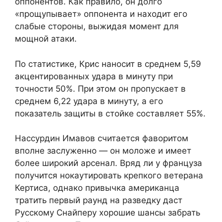
оппонентов. Как правило, он долго
«прощупывает» оппонента и находит его
слабые стороны, выжидая момент для
мощной атаки.
По статистике, Крис наносит в среднем 5,59
акцентированных удара в минуту при
точности 50%. При этом он пропускает в
среднем 6,22 удара в минуту, а его
показатель защиты в стойке составляет 55%.
Нассурдин Имавов считается фаворитом
вполне заслуженно — он моложе и имеет
более широкий арсенал. Вряд ли у француза
получится нокаутировать крепкого ветерана
Кертиса, однако привычка американца
тратить первый раунд на разведку даст
Русскому Снайперу хорошие шансы забрать