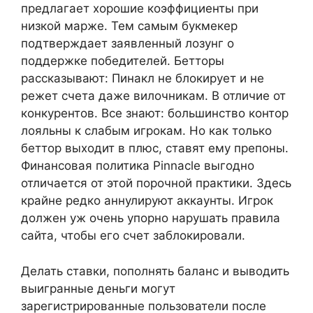
предлагает хорошие коэффициенты при
низкой марже. Тем самым букмекер
подтверждает заявленный лозунг о
поддержке победителей. Бетторы
рассказывают: Пинакл не блокирует и не
режет счета даже вилочникам. В отличие от
конкурентов. Все знают: большинство контор
лояльны к слабым игрокам. Но как только
беттор выходит в плюс, ставят ему препоны.
Финансовая политика Pinnacle выгодно
отличается от этой порочной практики. Здесь
крайне редко аннулируют аккаунты. Игрок
должен уж очень упорно нарушать правила
сайта, чтобы его счет заблокировали.
Делать ставки, пополнять баланс и выводить
выигранные деньги могут
зарегистрированные пользователи после