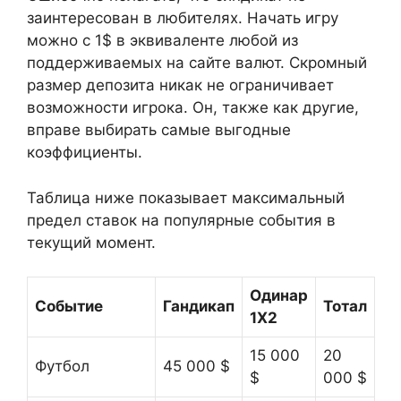
заинтересован в любителях. Начать игру
можно с 1$ в эквиваленте любой из
поддерживаемых на сайте валют. Скромный
размер депозита никак не ограничивает
возможности игрока. Он, также как другие,
вправе выбирать самые выгодные
коэффициенты.
Таблица ниже показывает максимальный
предел ставок на популярные события в
текущий момент.
Одинар
Событие
Гандикап
Тотал
1Х2
15 000
20
Футбол
45 000 $
$
000 $