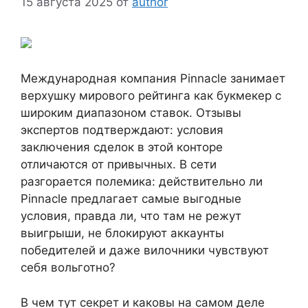
15 августа 2025
от
author
Международная компания Pinnacle занимает
верхушку мирового рейтинга как букмекер с
широким диапазоном ставок. Отзывы
экспертов подтверждают: условия
заключения сделок в этой конторе
отличаются от привычных. В сети
разгорается полемика: действительно ли
Pinnacle предлагает самые выгодные
условия, правда ли, что там не режут
выигрыши, не блокируют аккаунты
победителей и даже вилочники чувствуют
себя вольготно?
В чем тут секрет и каковы на самом деле