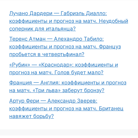
Лучано Дардери — Габриэль Диалло:
коэффициенты и прогноз на матч. Неудобный
соперник для итальянца?
Теренс Атман — Алехандро Табило:
коэффициенты и прогноз на матч. Француз
пробьется в четвертьфинал?
«Рубин» — «Краснодар»: коэффициенты и
прогноз на матч. Голов будет мало?
Франция — Англия: коэффициенты и прогноз
на матч. «Три льва» заберут бронзу?
Артур Фери — Александр Зверев:
коэффициенты и прогноз на матч. Британец
навяжет борьбу?