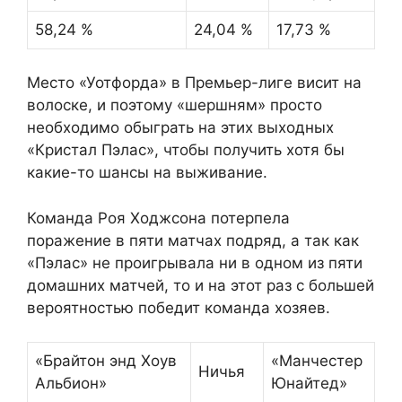
58,24 %
24,04 %
17,73 %
Место «Уотфорда» в Премьер-лиге висит на
волоске, и поэтому «шершням» просто
необходимо обыграть на этих выходных
«Кристал Пэлас», чтобы получить хотя бы
какие-то шансы на выживание.
Команда Роя Ходжсона потерпела
поражение в пяти матчах подряд, а так как
«Пэлас» не проигрывала ни в одном из пяти
домашних матчей, то и на этот раз с большей
вероятностью победит команда хозяев.
«Брайтон энд Хоув
«Манчестер
Ничья
Альбион»
Юнайтед»