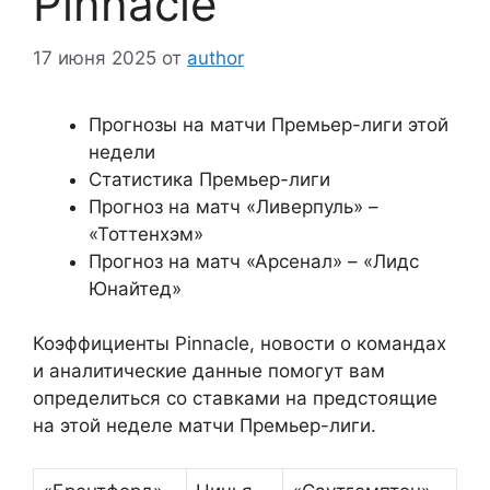
Pinnacle
17 июня 2025
от
author
Прогнозы на матчи Премьер-лиги этой
недели
Статистика Премьер-лиги
Прогноз на матч «Ливерпуль» –
«Тоттенхэм»
Прогноз на матч «Арсенал» – «Лидс
Юнайтед»
Коэффициенты Pinnacle, новости о командах
и аналитические данные помогут вам
определиться со ставками на предстоящие
на этой неделе матчи Премьер-лиги.