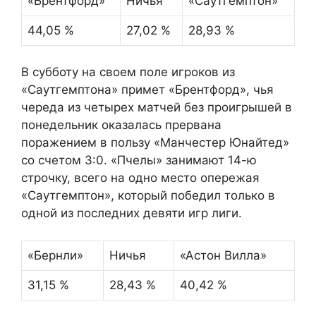
«Брентфорд»
Ничья
«Саутгемптон»
44,05 %
27,02 %
28,93 %
В субботу на своем поле игроков из
«Саутгемптона» примет «Брентфорд», чья
череда из четырех матчей без проигрышей в
понедельник оказалась прервана
поражением в пользу «Манчестер Юнайтед»
со счетом 3:0. «Пчелы» занимают 14-ю
строчку, всего на одно место опережая
«Саутгемптон», который победил только в
одной из последних девяти игр лиги.
«Бернли»
Ничья
«Астон Вилла»
31,15 %
28,43 %
40,42 %