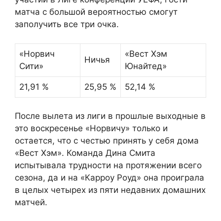
матча с большой вероятностью смогут
заполучить все три очка.
«Норвич
«Вест Хэм
Ничья
Сити»
Юнайтед»
21,91 %
25,95 %
52,14 %
После вылета из лиги в прошлые выходные в
это воскресенье «Норвичу» только и
остается, что с честью принять у себя дома
«Вест Хэм». Команда Дина Смита
испытывала трудности на протяжении всего
сезона, да и на «Карроу Роуд» она проиграла
в целых четырех из пяти недавних домашних
матчей.