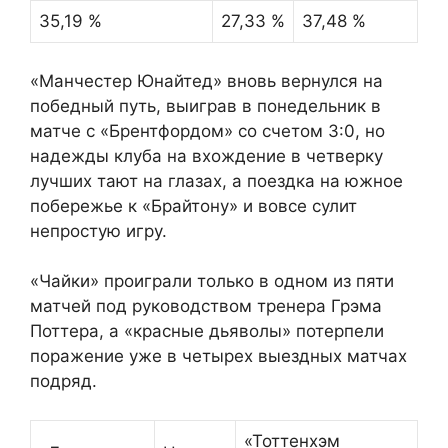
35,19 %
27,33 %
37,48 %
«Манчестер Юнайтед» вновь вернулся на
победный путь, выиграв в понедельник в
матче с «Брентфордом» со счетом 3:0, но
надежды клуба на вхождение в четверку
лучших тают на глазах, а поездка на южное
побережье к «Брайтону» и вовсе сулит
непростую игру.
«Чайки» проиграли только в одном из пяти
матчей под руководством тренера Грэма
Поттера, а «красные дьяволы» потерпели
поражение уже в четырех выездных матчах
подряд.
«Тоттенхэм