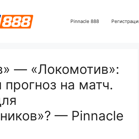
Pinnacle 888
Регистраци
в» — «Локомотив»:
 прогноз на матч.
для
иков»? — Pinnacle