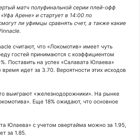
ертый матч полуфинальной серии плей-офф
«Уфа Арене» и стартует в 14:00 по
могут ли уфимцы сравнять счет, а также какие
Pinnacle
.
acle считают, что «Локомотив» имеет чуть
обеду гостей принимаются с коэффициентом
39%. Поставить на успех «Салавата Юлаева»
е время идет за 3.70. Вероятности этих исходов
что выиграют «железнодорожники». На рынке
окомотива». Еще 18% ожидают, что основное
та Юлаева» с учетом овертайма можно за 1.95,
т за 1.85.