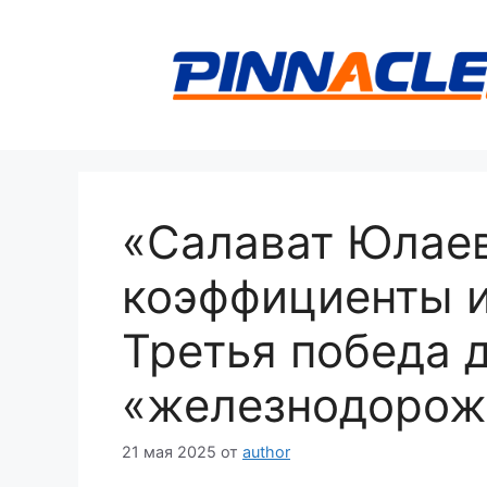
Перейти
к
содержимому
«Салават Юлае
коэффициенты и
Третья победа 
«железнодорожн
21 мая 2025
от
author