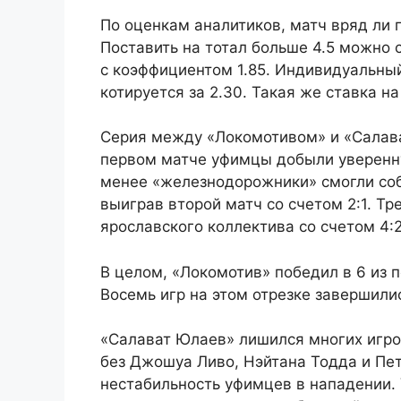
По оценкам аналитиков, матч вряд ли 
Поставить на тотал больше 4.5 можно с
с коэффициентом 1.85. Индивидуальны
котируется за 2.30. Такая же ставка на
Серия между «Локомотивом» и «Салав
первом матче уфимцы добыли уверенну
менее «железнодорожники» смогли соб
выиграв второй матч со счетом 2:1. Тр
ярославского коллектива со счетом 4:2
В целом, «Локомотив» победил в 6 из 
Восемь игр на этом отрезке завершили
«Салават Юлаев» лишился многих игро
без Джошуа Ливо, Нэйтана Тодда и Пет
нестабильность уфимцев в нападении.