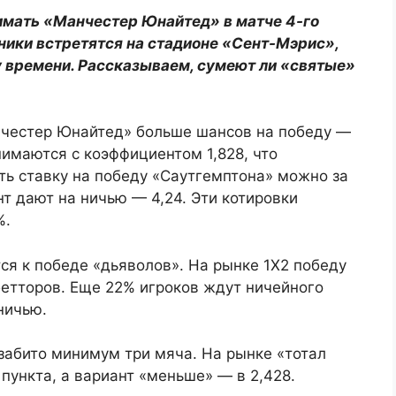
имать «Манчестер Юнайтед» в матче 4-го
ники встретятся на стадионе «Сент-Мэрис»,
у времени. Рассказываем, сумеют ли «святые»
анчестер Юнайтед» больше шансов на победу —
нимаются с коэффициентом 1,828, что
ть ставку на победу «Саутгемптона» можно за
нт дают на ничью — 4,24. Эти котировки
%.
ся к победе «дьяволов». На рынке 1Х2 победу
етторов. Еще 22% игроков ждут ничейного
ничью.
 забито минимум три мяча. На рынке «тотал
 пункта, а вариант «меньше» — в 2,428.