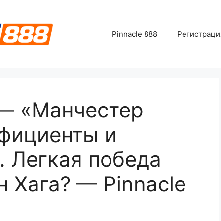
Pinnacle 888
Регистраци
 — «Манчестер
фициенты и
. Легкая победа
 Хага? — Pinnacle