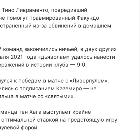
к Тино Ливраменто, повредивший
 не помогут травмированный Факундо
отстраненный из-за обвинений в домашнем
й команд закончились ничьей, в двух других
аля 2021 года «дьяволам» удалось нанести
ражений в истории клуба — 9:0.
улся к победам в матче с «Ливерпулем».
пились с подписанием Каземиро — не
льца в матче со «святыми».
команда тен Хага выступает крайне
е оптимальной ставкой на предстоящую игру
нулевой форой.