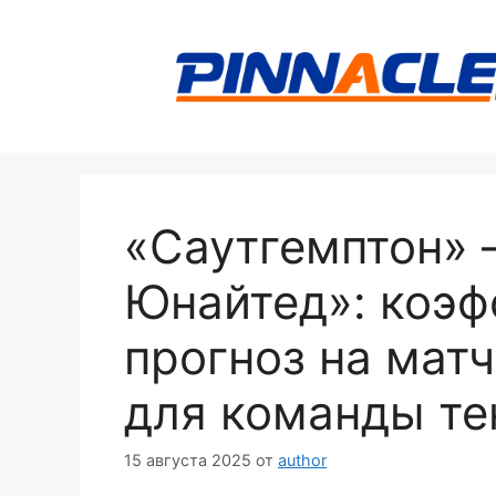
Перейти
к
содержимому
«Саутгемптон»
Юнайтед»: коэф
прогноз на матч
для команды тен
15 августа 2025
от
author