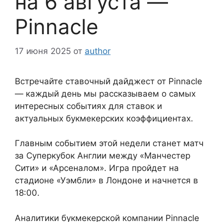
на 6 августа —
Pinnacle
17 июня 2025
от
author
Встречайте ставочный дайджест от Pinnacle
— каждый день мы рассказываем о самых
интересных событиях для ставок и
актуальных букмекерских коэффициентах.
Главным событием этой недели станет матч
за Суперкубок Англии между «Манчестер
Сити» и «Арсеналом». Игра пройдет на
стадионе «Уэмбли» в Лондоне и начнется в
18:00.
Аналитики букмекерской компании Pinnacle