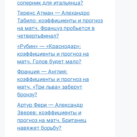
соперник для итальянца?
Теренс Атман — Алехандро
Табило: коэффициенты и прогноз
на матч. Француз пробьется в
четвертьфинал?
«Рубин» — «Краснодар»:
коэффициенты и прогноз на
матч. Голов будет мало?
Франция — Англия:
коэффициенты и прогноз на
матч. «Три льва» заберут
бронзу?
Артур Фери — Александр
Зверев: коэффициенты и
прогноз на матч. Британец
навяжет борьбу?