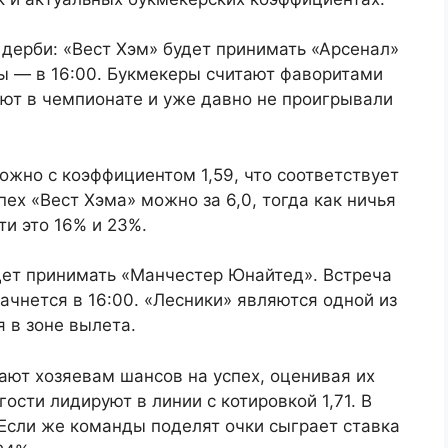
 дерби: «Вест Хэм» будет принимать «Арсенал»
ы — в 16:00. Букмекеры считают фаворитами
уют в чемпионате и уже давно не проигрывали
ожно с коэффициентом 1,59, что соответствует
пех «Вест Хэма» можно за 6,0, тогда как ничья
ти это 16% и 23%.
ет принимать «Манчестер Юнайтед». Встреча
ачнется в 16:00. «Лесники» являются одной из
 в зоне вылета.
ают хозяевам шансов на успех, оценивая их
гости лидируют в линии с котировкой 1,71. В
 Если же команды поделят очки сыграет ставка