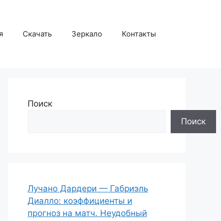
я
Скачать
Зеркало
Контакты
Поиск
Поиск
Лучано Дардери — Габриэль
Диалло: коэффициенты и
прогноз на матч. Неудобный