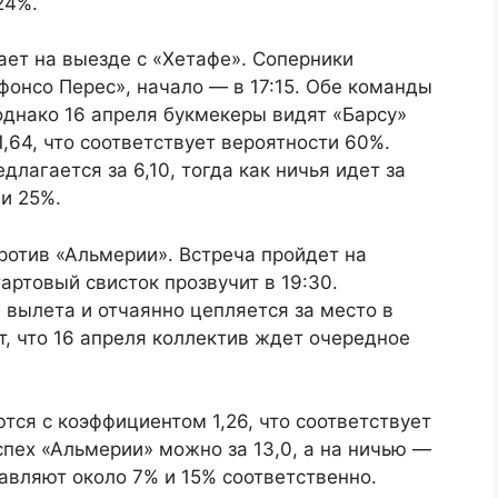
24%.
ает на выезде с «Хетафе». Соперники
фонсо Перес», начало — в 17:15. Обе команды
однако 16 апреля букмекеры видят «Барсу»
64, что соответствует вероятности 60%.
длагается за 6,10, тогда как ничья идет за
 и 25%.
ротив «Альмерии». Встреча пройдет на
артовый свисток прозвучит в 19:30.
 вылета и отчаянно цепляется за место в
, что 16 апреля коллектив ждет очередное
тся с коэффициентом 1,26, что соответствует
спех «Альмерии» можно за 13,0, а на ничью —
тавляют около 7% и 15% соответственно.