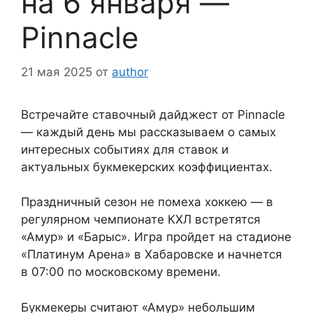
на 6 января —
Pinnacle
21 мая 2025
от
author
Встречайте ставочный дайджест от Pinnacle
— каждый день мы рассказываем о самых
интересных событиях для ставок и
актуальных букмекерских коэффициентах.
Праздничный сезон не помеха хоккею — в
регулярном чемпионате КХЛ встретятся
«Амур» и «Барыс». Игра пройдет на стадионе
«Платинум Арена» в Хабаровске и начнется
в 07:00 по московскому времени.
Букмекеры считают «Амур» небольшим