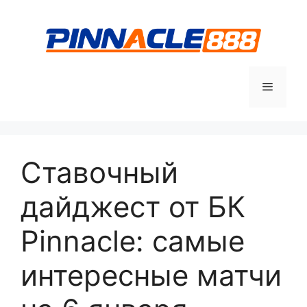
Перейти
к
содержимому
Меню
Ставочный
дайджест от БК
Pinnacle: самые
интересные матчи