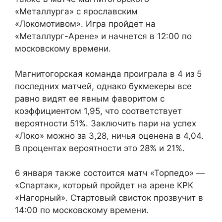
«Металлурга» с ярославским
«Локомотивом». Игра пройдет на
«Металлург-Арене» и начнется в 12:00 по
московскому времени.
Магнитогорская команда проиграла в 4 из 5
последних матчей, однако букмекеры все
равно видят ее явным фаворитом с
коэффициентом 1,95, что соответствует
вероятности 51%. Заключить пари на успех
«Локо» можно за 3,28, ничья оценена в 4,04.
В процентах вероятности это 28% и 21%.
6 января также состоится матч «Торпедо» —
«Спартак», который пройдет на арене КРК
«Нагорный». Стартовый свисток прозвучит в
14:00 по московскому времени.