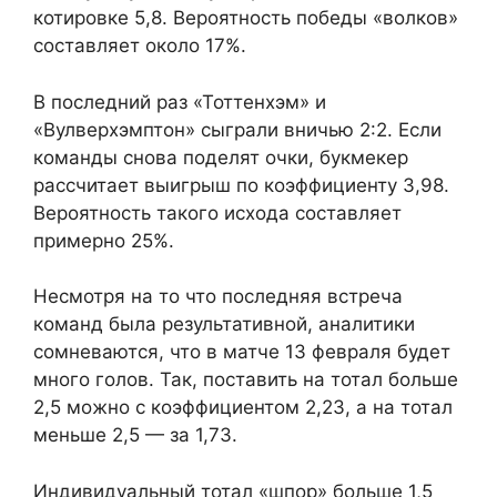
котировке 5,8. Вероятность победы «волков»
составляет около 17%.
В последний раз «Тоттенхэм» и
«Вулверхэмптон» сыграли вничью 2:2. Если
команды снова поделят очки, букмекер
рассчитает выигрыш по коэффициенту 3,98.
Вероятность такого исхода составляет
примерно 25%.
Несмотря на то что последняя встреча
команд была результативной, аналитики
сомневаются, что в матче 13 февраля будет
много голов. Так, поставить на тотал больше
2,5 можно с коэффициентом 2,23, а на тотал
меньше 2,5 — за 1,73.
Индивидуальный тотал «шпор» больше 1,5