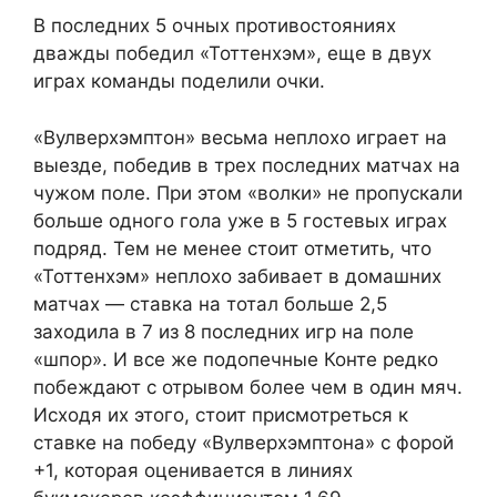
В последних 5 очных противостояниях
дважды победил «Тоттенхэм», еще в двух
играх команды поделили очки.
«Вулверхэмптон» весьма неплохо играет на
выезде, победив в трех последних матчах на
чужом поле. При этом «волки» не пропускали
больше одного гола уже в 5 гостевых играх
подряд. Тем не менее стоит отметить, что
«Тоттенхэм» неплохо забивает в домашних
матчах — ставка на тотал больше 2,5
заходила в 7 из 8 последних игр на поле
«шпор». И все же подопечные Конте редко
побеждают с отрывом более чем в один мяч.
Исходя их этого, стоит присмотреться к
ставке на победу «Вулверхэмптона» с форой
+1, которая оценивается в линиях