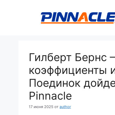
Перейти
к
содержимому
Гилберт Бернс 
коэффициенты и
Поединок дойде
Pinnacle
17 июня 2025
от
author