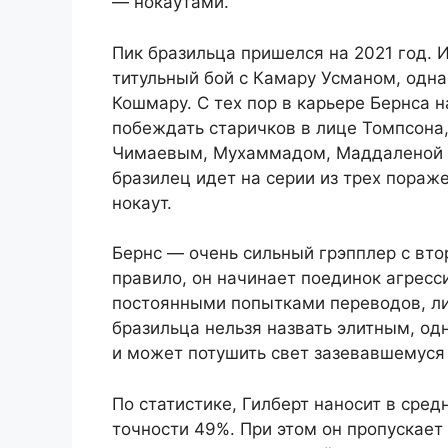
— нокаутами.
Пик бразильца пришелся на 2021 год. 
титульный бой с Камару Усманом, одн
Кошмару. С тех пор в карьере Бернса 
побеждать старичков в лице Томпсона,
Чимаевым, Мухаммадом, Маддаленой и
бразилец идет на серии из трех пораже
нокаут.
Бернс — очень сильный грэпплер с вт
правило, он начинает поединок агресс
постоянными попытками переводов, либ
бразильца нельзя назвать элитным, од
и может потушить свет зазевавшемуся 
По статистике, Гилберт наносит в сред
точности 49%. При этом он пропускает 