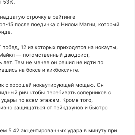
т 53%.
надцатую строчку в рейтинге
оп-15 после поединка с Нилом Магни, который
унде.
побед, 12 из которых приходятся на нокауты,
 Майкл — потомственный дзюдоист,
 лет. Тем не менее он решил не идти по
вшись на боксе и кикбоксинге.
ик с хорошей нокаутирующей мощью. Он
олидный рич чтобы перебивать соперников с
удары по всем этажам. Кроме того,
тивно защищаться от тейкдаунов и быстро
нем 5.42 акцентированных удара в минуту при