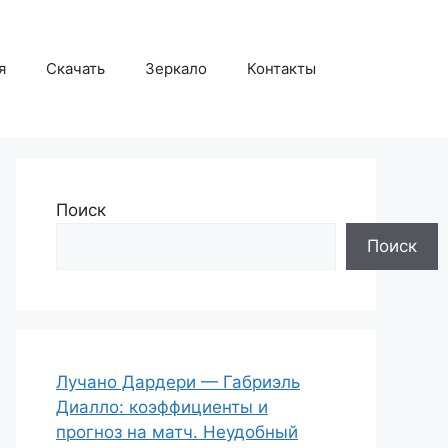
я
Скачать
Зеркало
Контакты
Поиск
Поиск
Лучано Дардери — Габриэль
Диалло: коэффициенты и
прогноз на матч. Неудобный