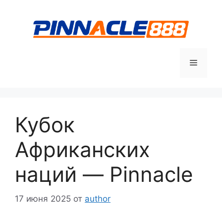
Перейти
к
содержимому
Меню
Кубок
Африканских
наций — Pinnacle
17 июня 2025
от
author