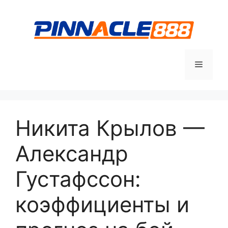
Перейти
к
содержимому
Меню
Никита Крылов —
Александр
Густафссон:
коэффициенты и