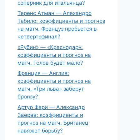
соперник для итальянца?
Теренс Атман — Алехандро
Табило: коэффициенты и прогноз
на матч. Француз пробьется в
четвертьфинал?
«Рубин» — «Краснодар»:
коэффициенты и прогноз на
матч. Голов будет мало?
Франция — Англия:
коэффициенты и прогноз на
матч. «Три льва» заберут
бронзу?
Артур Фери — Александр
Зверев: коэффициенты и
прогноз на матч. Британец
навяжет борьбу?