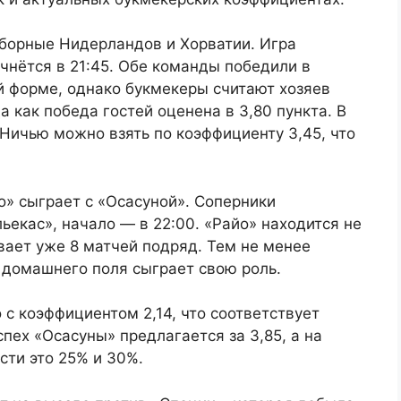
сборные Нидерландов и Хорватии. Игра
чнётся в 21:45. Обе команды победили в
й форме, однако букмекеры считают хозяев
а как победа гостей оценена в 3,80 пункта. В
 Ничью можно взять по коэффициенту 3,45, что
» сыграет с «Осасуной». Соперники
ьекас», начало — в 22:00. «Райо» находится не
ает уже 8 матчей подряд. Тем не менее
 домашнего поля сыграет свою роль.
 с коэффициентом 2,14, что соответствует
пех «Осасуны» предлагается за 3,85, а на
сти это 25% и 30%.