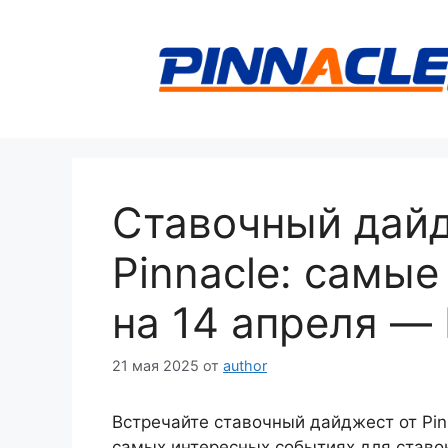
Перейти
к
содержимому
Ставочный дайд
Pinnacle: самы
на 14 апреля — 
21 мая 2025
от
author
Встречайте ставочный дайджест от Pi
самых интересных событиях для ставо