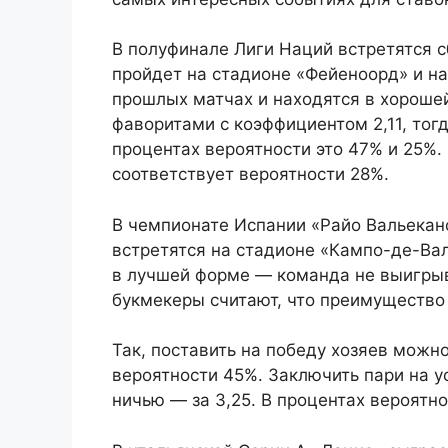
В полуфинале Лиги Наций встретятся 
пройдет на стадионе «Фейеноорд» и на
прошлых матчах и находятся в хороше
фаворитами с коэффициентом 2,11, тогд
процентах вероятности это 47% и 25%.
соответствует вероятности 28%.
В чемпионате Испании «Райо Вальекано
встретятся на стадионе «Кампо-де-Вал
в лучшей форме — команда не выигрыв
букмекеры считают, что преимущество
Так, поставить на победу хозяев можно
вероятности 45%. Заключить пари на ус
ничью — за 3,25. В процентах вероятно